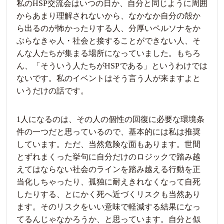
私のHSP交流会はいつの日か、自分と同じように周囲
からあまり理解されないから、なかなか自分の殻か
ら出るのが怖かったりする人、分厚いペルソナをか
ぶらなきゃ人・社会と接することができない人、そ
んな人たちが集まる場所になっていました。もちろ
ん、「そういう人たちがHSPである」というわけでは
ないです。私のイベントはそう言う人が来ますよと
いうだけの話です。
1人になるのは、その人の個性の回復に必要な環境条
件の一つだと思っているので、基本的には私は推奨
しています。ただ、当然危険な面もあります。世間
とずれまくった挙句に自分だけのロジックで踏み越
えてはならない社会のラインを踏み越える行動を正
当化しちゃったり、孤独に耐えきれなくなって自死
したりする、とにかく死へ近づくリスクも当然あり
ます。そのリスクをいい意味で軽減する結果になっ
てるんじゃなかろうか、と思っています。自分と似